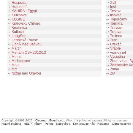
Hospoda
Svit
Humenné
test
KAHIRA - Egypt
Testov
Kluknava
tisovec
KOSICE
Topoľčany
Kralovsky Chlmec
Tornaľa
Kremnica
Travian
Kutloch
Trnava
LangSon
Trstena
Lednické Rovne
Tuto
Lipník nad Bečvou
Utekáč
Martin
Vráble
Mentori OSF 2012/13
vranov n/t
Mesto
Vysočina
Michalovce
Zborov nad By
Moje
Zemianske Ko
mrc
Žilina
Nižná nad Oravou
ZM
Copyright ©1999-2026 -
Cleverton Bond s.r.o.
. Všechna práva vyhrazena. All rights reserved.
Hlavní stránka
-
HELP - fórum
-
Pokec
-
Nápověda
-
Kontaktujte nás
-
Reklama
-
Odnoklassniki
(