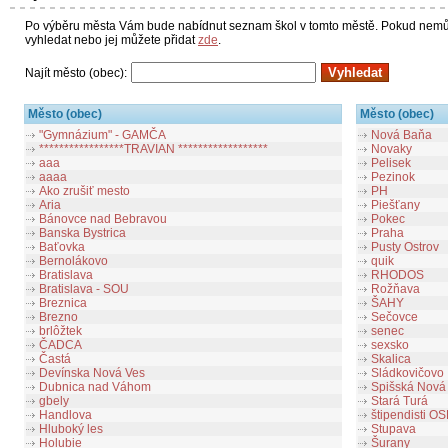
Po výběru města Vám bude nabídnut seznam škol v tomto městě. Pokud nemůže
vyhledat nebo jej můžete přidat
zde
.
Najít město (obec):
Město (obec)
Město (obec)
"Gymnázium" - GAMČA
Nová Baňa
*****************TRAVIAN ******************
Novaky
aaa
Pelisek
aaaa
Pezinok
Ako zrušiť mesto
PH
Aria
Piešťany
Bánovce nad Bebravou
Pokec
Banska Bystrica
Praha
Baťovka
Pusty Ostrov
Bernolákovo
quik
Bratislava
RHODOS
Bratislava - SOU
Rožňava
Breznica
ŠAHY
Brezno
Sečovce
brlôžtek
senec
ČADCA
sexsko
Častá
Skalica
Devínska Nová Ves
Sládkovičovo
Dubnica nad Váhom
Spišská Nová
gbely
Stará Turá
Handlova
štipendisti O
Hluboký les
Stupava
Holubie
Šurany