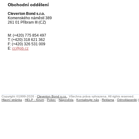
Obchodní oddělení
Cleverton Bond s.r.o.
Komenského náměstí 389
261 01 Příbram III (CZ)
M: (+420) 775 854 497
T: (+420) 318 621 362
F: (+420) 326 531 009
E:
cc@pb.cz
Copyright ©1999-2026 -
Cleverton Bond s.r.o.
. Všechna práva vyhrazena. All rights reserved.
Hlavní stránka
-
HELP - fórum
-
Pokec
-
Nápověda
-
Kontaktujte nás
-
Reklama
-
Odnoklassniki
(