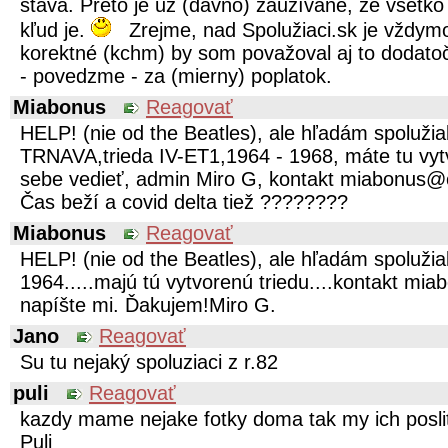
stáva. Preto je už (dávno) zaužívané, že všetko
kľud je.
Zrejme, nad Spolužiaci.sk je vždym
korektné (kchm) by som považoval aj to dodato
- povedzme - za (mierny) poplatok.
Miabonus
Reagovať
HELP! (nie od the Beatles), ale hľadám spoluži
TRNAVA,trieda IV-ET1,1964 - 1968, máte tu vytv
sebe vedieť, admin Miro G, kontakt miabonus
Čas beží a covid delta tiež ????????️
Miabonus
Reagovať
HELP! (nie od the Beatles), ale hľadám spoluži
1964.....majú tú vytvorenú triedu....kontakt m
napíšte mi. Ďakujem!Miro G.
Jano
Reagovať
Su tu nejaký spoluziaci z r.82
puli
Reagovať
kazdy mame nejake fotky doma tak my ich posli
Puli