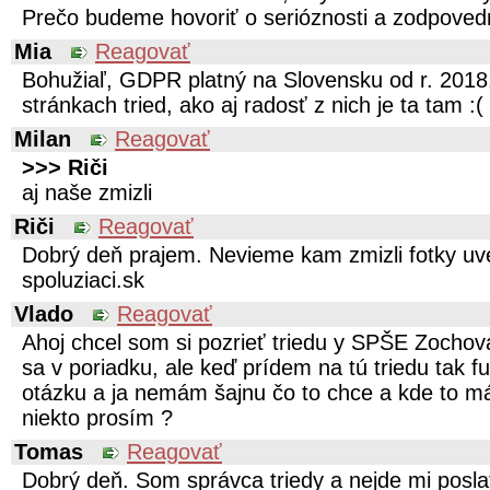
Prečo budeme hovoriť o serióznosti a zodpovedn
Mia
Reagovať
Bohužiaľ, GDPR platný na Slovensku od r. 2018
stránkach tried, ako aj radosť z nich je ta tam :(
Milan
Reagovať
>>> Riči
aj naše zmizli
Riči
Reagovať
Dobrý deň prajem. Nevieme kam zmizli fotky uv
spoluziaci.sk
Vlado
Reagovať
Ahoj chcel som si pozrieť triedu y SPŠE Zochov
sa v poriadku, ale keď prídem na tú triedu tak fu
otázku a ja nemám šajnu čo to chce a kde to m
niekto prosím ?
Tomas
Reagovať
Dobrý deň. Som správca triedy a nejde mi pos