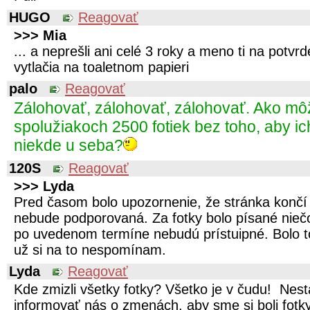
HUGO
Reagovať
>>> Mia
... a neprešli ani celé 3 roky a meno ti na potvrd
vytlačia na toaletnom papieri
palo
Reagovať
Zálohovať, zálohovať, zálohovať. Ako mô
spolužiakoch 2500 fotiek bez toho, aby i
niekde u seba?
120S
Reagovať
>>> Lyda
Pred časom bolo upozornenie, že stránka konč
nebude podporovaná. Za fotky bolo písané niečo
po uvedenom termíne nebudú prístuipné. Bolo t
už si na to nespomínam.
Lyda
Reagovať
Kde zmizli všetky fotky? Všetko je v čudu! Ne
informovať nás o zmenách, aby sme si boli fotky