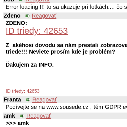
Error loading !!! to sa ukazuje pri fotkách.... čo 
Zdeno
Reagovať
ZDENO:
ID triedy: 42653
Z akéhosi dovodu sa nám prestali zobrazova
triede!!! Neviete prosím kde je problém?
Ďakujem za INFO.
ID triedy: 42653
Franta
Reagovať
Podívejte se na www.sousede.cz , těm GDPR ev
amk
Reagovať
>>> amk