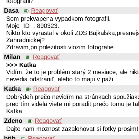
fotografii?
Dasa
Reagovať
Som prekvapena vypadkom fotografii.
Moje ID . 890323.
Nikto kto vyrastal v okoli ZDS Bajkalska,presnej
Zahradnickej?
Zdravim,pri prilezitosti vlozim fotografie.
Milan
Reagovať
>>> Katka
Vidím, že to je problém starý 2 mesiace, ale nik
nevedia odstrániť, alebo to majú v paži.
Katka
Reagovať
Dobrýdeň prečo nevidím na stránkach spoužiako
pred tím videla viete mi poradit prečo tomu je 
Katka
Zdeno
Reagovať
Dajte nam moznost zazalohovat si fotky prosim!
btib
Reagovať