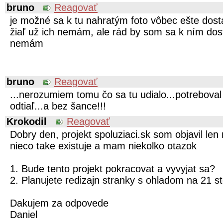
bruno
Reagovať
je možné sa k tu nahratým foto vôbec ešte dostať
žiaľ už ich nemám, ale rád by som sa k ním dost
nemám
bruno
Reagovať
...nerozumiem tomu čo sa tu udialo...potreboval
odtiaľ...a bez šance!!!
Krokodil
Reagovať
Dobry den, projekt spoluziaci.sk som objavil le
nieco take existuje a mam niekolko otazok
1. Bude tento projekt pokracovat a vyvyjat sa?
2. Planujete redizajn stranky s ohladom na 21 s
Dakujem za odpovede
Daniel