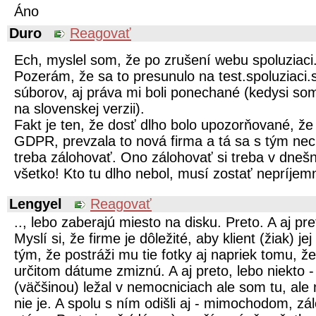
Áno
Duro
Reagovať
Ech, myslel som, že po zrušení webu spoluziaci.
Pozerám, že sa to presunulo na test.spoluziaci.s
súborov, aj práva mi boli ponechané (kedysi so
na slovenskej verzii).
Fakt je ten, že dosť dlho bolo upozorňované, že 
GDPR, prevzala to nová firma a tá sa s tým nec
treba zálohovať. Ono zálohovať si treba v dnešn
všetko! Kto tu dlho nebol, musí zostať nepríje
Lengyel
Reagovať
.., lebo zaberajú miesto na disku. Preto. A aj pre
Myslí si, že firme je dôležité, aby klient (žiak) 
tým, že postráži mu tie fotky aj napriek tomu, ž
určitom dátume zmiznú. A aj preto, lebo niekto -
(väčšinou) ležal v nemocniciach ale som tu, al
nie je. A spolu s ním odišli aj - mimochodom, zá