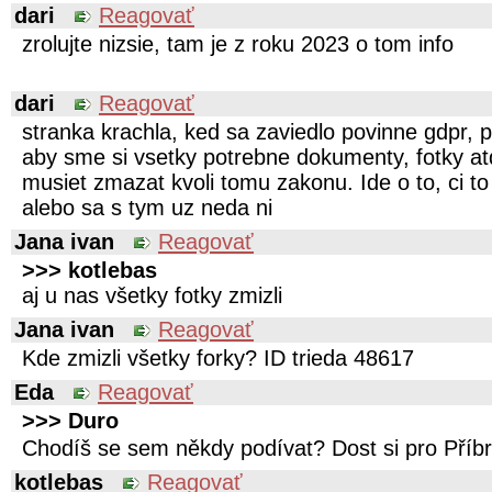
dari
Reagovať
zrolujte nizsie, tam je z roku 2023 o tom info
dari
Reagovať
stranka krachla, ked sa zaviedlo povinne gdpr, pr
aby sme si vsetky potrebne dokumenty, fotky atd
musiet zmazat kvoli tomu zakonu. Ide o to, ci to 
alebo sa s tym uz neda ni
Jana ivan
Reagovať
>>> kotlebas
aj u nas všetky fotky zmizli
Jana ivan
Reagovať
Kde zmizli všetky forky? ID trieda 48617
Eda
Reagovať
>>> Duro
Chodíš se sem někdy podívat? Dost si pro Pří
kotlebas
Reagovať