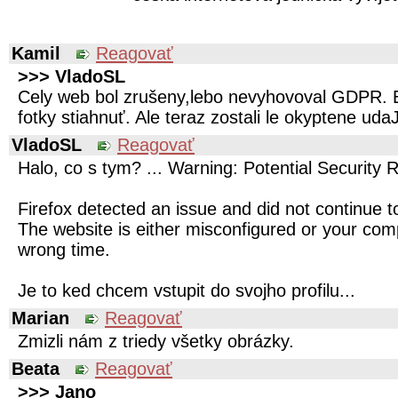
Kamil
Reagovať
>>> VladoSL
Cely web bol zrušeny,lebo nevyhovoval GDPR. E
fotky stiahnuť. Ale teraz zostali le okyptene uda
VladoSL
Reagovať
Halo, co s tym? ... Warning: Potential Security 
Firefox detected an issue and did not continue to
The website is either misconfigured or your comp
wrong time.
Je to ked chcem vstupit do svojho profilu...
Marian
Reagovať
Zmizli nám z triedy všetky obrázky.
Beata
Reagovať
>>> Jano