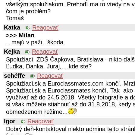
všetkým spolužiakom. Prehodí ma to vtedy na vy
čom je problém?
Tomáš
Katka
Reagovať
>>> Milan
...majú v paži...škoda
Kejka
Reagovať
Spolužiaci ZDŠ Čapkova, Bratislava - nikto ďal
Ľudka, Danka, Juraj,....kde ste?
schéffe
Reagovať
Spolužiaci.sk a Euroclassmates.com končí. Mrzí
Spolužiaci.sk a Euroclassmates končí. Tak ako 
využívať až do 24.5.2018. Všetky fotografie a d
si však môžete stiahnuť až do 31.8.2018, kedy 
obmedzenom režime...
Igor
Reagovať
Dobrý deň-kontaktoval niekto admina tejto strá