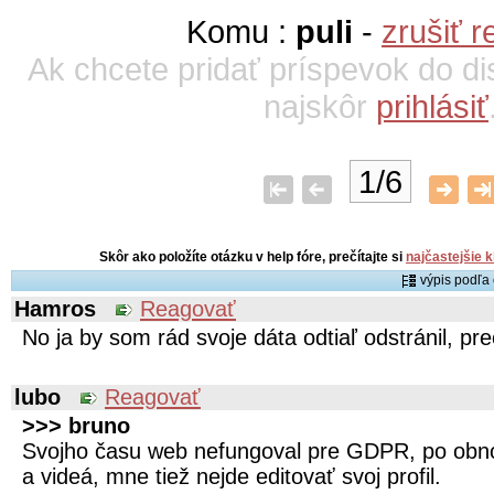
Komu :
puli
-
zrušiť r
Ak chcete pridať príspevok do di
najskôr
prihlásiť
1/6
Skôr ako položíte otázku v help fóre, prečítajte si
najčastejšie 
výpis podľ
Hamros
Reagovať
No ja by som rád svoje dáta odtiaľ odstránil, pr
lubo
Reagovať
>>> bruno
Svojho času web nefungoval pre GDPR, po obno
a videá, mne tiež nejde editovať svoj profil.