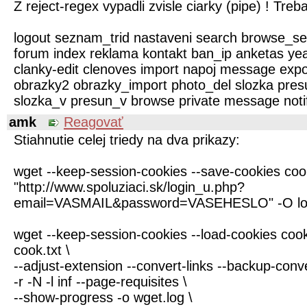
Z reject-regex vypadli zvisle ciarky (pipe) ! Treba
logout seznam_trid nastaveni search browse_s
forum index reklama kontakt ban_ip anketas ye
clanky-edit clenoves import napoj message expor
obrazky2 obrazky_import photo_del slozka pres
slozka_v presun_v browse private message noti
amk
Reagovať
Stiahnutie celej triedy na dva prikazy:
wget --keep-session-cookies --save-cookies coo
"http://www.spoluziaci.sk/login_u.php?
email=VASMAIL&password=VASEHESLO" -O log
wget --keep-session-cookies --load-cookies cook
cook.txt \
--adjust-extension --convert-links --backup-conv
-r -N -l inf --page-requisites \
--show-progress -o wget.log \