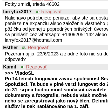
Fotky zmizli, trieda 46602
larryfox2017
Reagovať
Naliehavo potrebujete peniaze, aby ste sa dostal
peniaze na expanziu alebo založenie vlastného 
pôžičku od jednej z popredných britských úvero
sa prihlásiť cez whatsapp: +14092051142 alebo
larryfox2017@hotmail.com
Esther
Reagovať
Pozeram aj ja 23/6/2023 a ziadne foto nie su d
odpoved?
Kamil
Reagovať
>>> VladoSL
Po 14 letech fungování zavírá společnost S
Spolužáci. Ta bude v plné verzi fungovat do 
do 31. srpna budou moct současní uživatelé
dokumenty a fotografie, nebude však možné 
nebo se zaregistrovat jako nový člen. Defini
služby je pak naplánováno na 1. září.