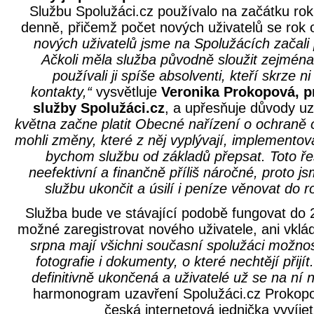
Službu Spolužáci.cz používalo na začátku rok
denně, přičemž počet nových uživatelů se rok 
nových uživatelů jsme na Spolužácích začali 
Ačkoli měla služba původně sloužit zejména
používali ji spíše absolventi, kteří skrze 
kontakty,“
vysvětluje
Veronika Prokopová, 
služby Spolužáci.cz
, a upřesňuje důvody u
května začne platit Obecné nařízení o ochraně
mohli změny, které z něj vyplývají, implementov
bychom službu od základů přepsat. Toto ře
neefektivní a finančně příliš náročné, proto j
službu ukončit a úsilí i peníze věnovat do r
Služba bude ve stávající podobě fungovat do 
možné zaregistrovat nového uživatele, ani vklá
srpna mají všichni současní spolužáci možnos
fotografie i dokumenty, o které nechtějí přijít
definitivně ukončená a uživatelé už se na ní
harmonogram uzavření Spolužáci.cz Prokopov
česká internetová jednička vyvíjet