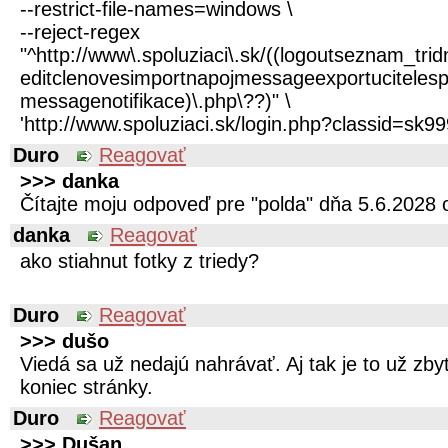
--restrict-file-names=windows \
--reject-regex
"^http://www\.spoluziaci\.sk/((logoutseznam_
editclenovesimportnapojmessageexportuciteles
messagenotifikace)\.php\??)" \
'http://www.spoluziaci.sk/login.php?classid=sk99
Duro
Reagovať
>>> danka
Čítajte moju odpoveď pre "polda" dňa 5.6.2028 
danka
Reagovať
ako stiahnut fotky z triedy?
Duro
Reagovať
>>> dušo
Viedá sa už nedajú nahrávať. Aj tak je to už zb
koniec stránky.
Duro
Reagovať
>>> Dušan