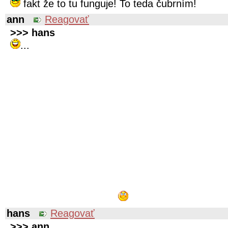
fakt že to tu funguje! To teda
čubrním!
ann
Reagovať
>>> hans
...
hans
Reagovať
>>> ann