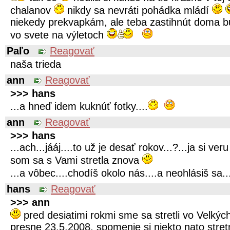
chalanov
nikdy sa nevráti pohádka mládí
niekedy prekvapkám, ale teba zastihnút doma bu
vo svete na výletoch
Paľo
Reagovať
naša trieda
ann
Reagovať
>>> hans
...a hneď idem kuknúť fotky....
ann
Reagovať
>>> hans
...ach...jááj....to už je desať rokov...?...ja si v
som sa s Vami stretla znova
...a vôbec....chodíš okolo nás....a neohlásiš sa..
hans
Reagovať
>>> ann
pred desiatimi rokmi sme sa stretli vo Velkých
presne 23.5.2008, spomenie si niekto nato stre