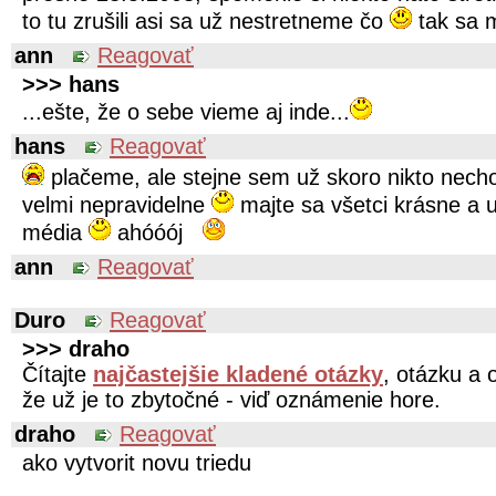
to tu zrušili asi sa už nestretneme čo
tak sa 
ann
Reagovať
>>> hans
...ešte, že o sebe vieme aj inde...
hans
Reagovať
plačeme, ale stejne sem už skoro nikto necho
velmi nepravidelne
majte sa všetci krásne a u
média
ahóóój
ann
Reagovať
Duro
Reagovať
>>> draho
Čítajte
najčastejšie kladené otázky
, otázku a 
že už je to zbytočné - viď oznámenie hore.
draho
Reagovať
ako vytvorit novu triedu