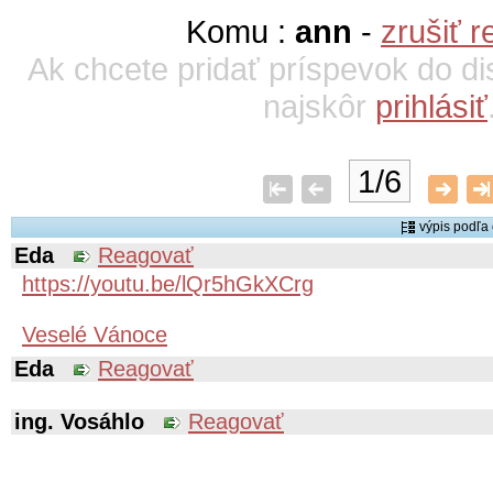
Komu :
ann
-
zrušiť r
Ak chcete pridať príspevok do di
najskôr
prihlásiť
1/6
výpis podľ
Eda
Reagovať
https://youtu.be/lQr5hGkXCrg
Veselé Vánoce
Eda
Reagovať
ing. Vosáhlo
Reagovať