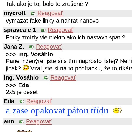
Tak ako je to, bolo to zrušené ?
mycroft
Reagovať
vymazat fake linky a nahrat nanovo
spravca c 1
Reagovať
Fotky zmizly vie niekto ako ich nastavit spat ?
Jana Z.
Reagovať
>>> ing. Vosáhlo
Pane inženýre, jste si s tím naprosto jistej? Ne
jinak?
Vzal jste si na to pocítacku, že to ríká
ing. Vosáhlo
Reagovať
>>> Eda
2x5 je deset
Eda
Reagovať
a zase opakovat pátou třídu
ann
Reagovať