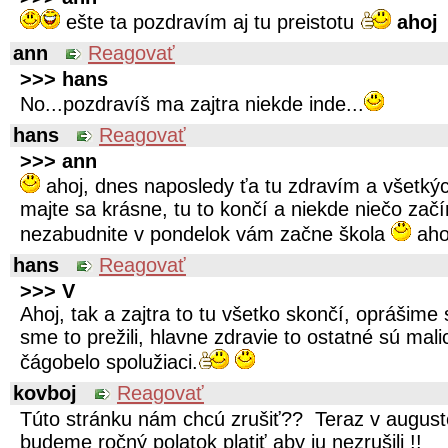
ešte ta pozdravím aj tu preistotu
ahoj
ann
Reagovať
>>> hans
No...pozdravíš ma zajtra niekde inde...
hans
Reagovať
>>> ann
ahoj, dnes naposledy ťa tu zdravím a všetkýc
majte sa krásne, tu to končí a niekde niečo začí
nezabudnite v pondelok vám začne škola
aho
hans
Reagovať
>>> V
Ahoj, tak a zajtra to tu všetko skončí, oprášim
sme to prežili, hlavne zdravie to ostatné sú malic
čágobelo spolužiaci.
kovboj
Reagovať
Túto stránku nám chcú zrušiť?? Teraz v augus
budeme ročný polatok platiť aby ju nezrušili !!