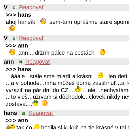
V
Reagovať
>>> hans
ahoj hansík
sem-tam oprášime staré spom
V
Reagovať
>>> ann
ann ...držím palce na cestách
ann
Reagovať
>>> hans
...ááále...stále sme mladí a krásni...
...len det
...a v pohode...mňa môžeš doma zastihnúť...aj
vyraziť na pár dní do CZ ...
....ale...nechystá
...to vieš...užívam si dôchodok...človek nikdy n
zostáva....
hans
Reagovať
>>> ann
tak čo
hodila si kukuč na tie krásné v te