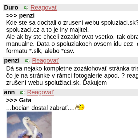
Duro
Reagovať
>>> penzi
Kde ste sa docitali o zruseni webu spoluziaci.sk
spoluzaci.cz a to je iny majitel.
Ale ak by ste chceli zozalohovat vsetko, tak obra
manualne. Data o spoluziakoch ovsem idu cez 
formatu *.slk, alebo *csv.
penzi
Reagovať
Dá sa nejako kompletne zozálohovať stránka tr
čo je na stránke v rámci fotogalerie apod. ? re
zrušení webu spolužiaci.sk. Ďakujem
ann
Reagovať
>>> Gita
...bocian dostal zabrať....