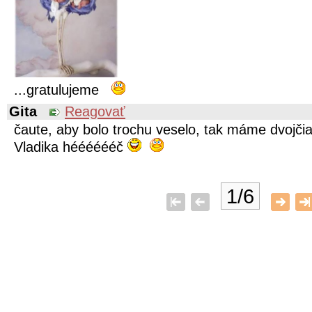
...gratulujeme
Gita
Reagovať
čaute, aby bolo trochu veselo, tak máme dvojčia
Vladika hééééééč
1/6