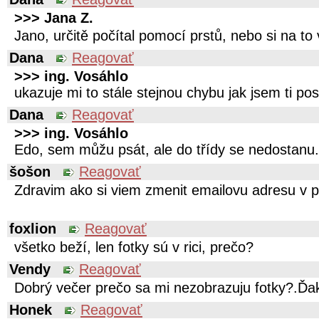
>>> Jana Z.
Jano, určitě počítal pomocí prstů, nebo si na to 
Dana
Reagovať
>>> ing. Vosáhlo
ukazuje mi to stále stejnou chybu jak jsem ti pos
Dana
Reagovať
>>> ing. Vosáhlo
Edo, sem můžu psát, ale do třídy se nedostanu.
šošon
Reagovať
Zdravim ako si viem zmenit emailovu adresu v 
foxlion
Reagovať
všetko beží, len fotky sú v rici, prečo?
Vendy
Reagovať
Dobrý večer prečo sa mi nezobrazuju fotky?.Ď
Honek
Reagovať