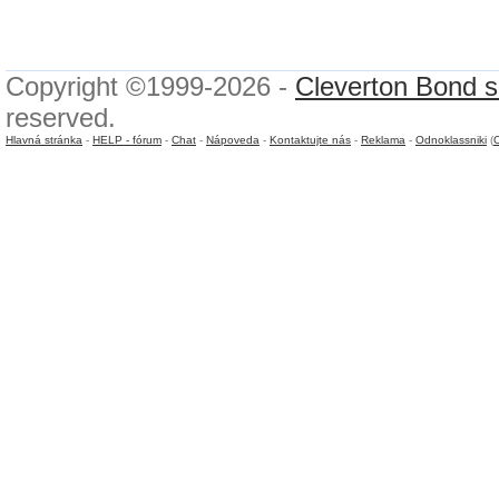
Copyright ©1999-2026 -
Cleverton Bond s.
reserved.
Hlavná stránka
-
HELP - fórum
-
Chat
-
Nápoveda
-
Kontaktujte nás
-
Reklama
-
Odnoklassniki
(