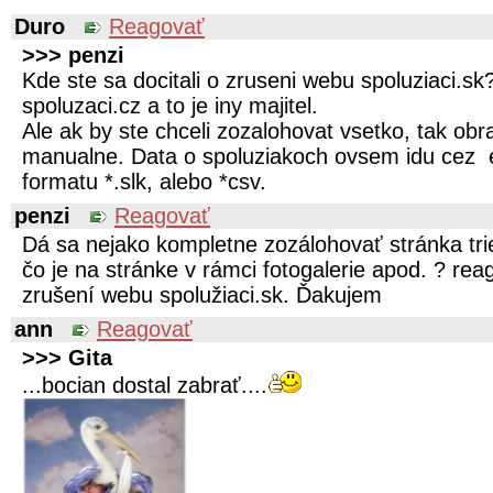
Duro
Reagovať
>>> penzi
Kde ste sa docitali o zruseni webu spoluziaci.sk
spoluzaci.cz a to je iny majitel.
Ale ak by ste chceli zozalohovat vsetko, tak obra
manualne. Data o spoluziakoch ovsem idu cez 
formatu *.slk, alebo *csv.
penzi
Reagovať
Dá sa nejako kompletne zozálohovať stránka tr
čo je na stránke v rámci fotogalerie apod. ? re
zrušení webu spolužiaci.sk. Ďakujem
ann
Reagovať
>>> Gita
...bocian dostal zabrať....