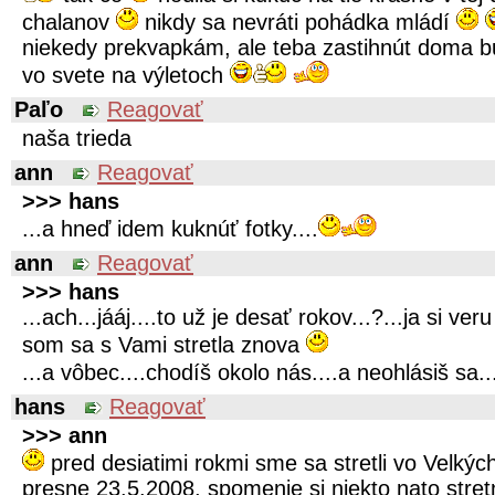
chalanov
nikdy sa nevráti pohádka mládí
niekedy prekvapkám, ale teba zastihnút doma bu
vo svete na výletoch
Paľo
Reagovať
naša trieda
ann
Reagovať
>>> hans
...a hneď idem kuknúť fotky....
ann
Reagovať
>>> hans
...ach...jááj....to už je desať rokov...?...ja si v
som sa s Vami stretla znova
...a vôbec....chodíš okolo nás....a neohlásiš sa..
hans
Reagovať
>>> ann
pred desiatimi rokmi sme sa stretli vo Velkých
presne 23.5.2008, spomenie si niekto nato stre