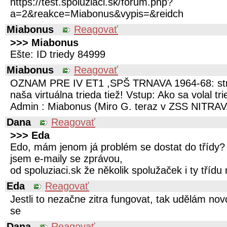
https://test.spoluziaci.sk/forum.php?
a=2&reakce=Miabonus&vypis=&reidch
Miabonus
Reagovať
>>> Miabonus
Ešte: ID triedy 84999
Miabonus
Reagovať
OZNAM PRE IV ET1 ,SPŠ TRNAVA 1964-68: strá
naša virtuálna trieda tiež! Vstup: Ako sa volal tr
Admin : Miabonus (Miro G. teraz v ZSS NITRAVA
Dana
Reagovať
>>> Eda
Edo, mám jenom já problém se dostat do třídy? 
jsem e-maily se zprávou,
od spoluziaci.sk že několik spolužaček i ty třídu 
Eda
Reagovať
Jestli to nezačne zitra fungovat, tak udělám no
se
Dana
Reagovať