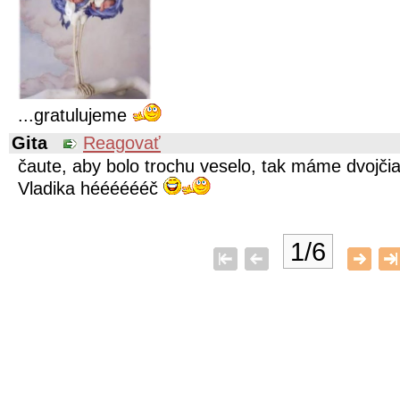
...gratulujeme
Gita
Reagovať
čaute, aby bolo trochu veselo, tak máme dvojčia
Vladika hééééééč
1/6