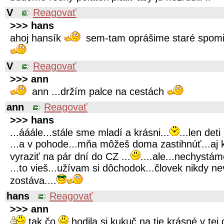
V
Reagovať
>>> hans
ahoj hansík
sem-tam oprášime staré spom
V
Reagovať
>>> ann
ann ...držím palce na cestách
ann
Reagovať
>>> hans
...ááále...stále sme mladí a krásni...
...len det
...a v pohode...mňa môžeš doma zastihnúť...aj
vyraziť na pár dní do CZ ...
....ale...nechystá
...to vieš...užívam si dôchodok...človek nikdy n
zostáva....
hans
Reagovať
>>> ann
tak čo
hodila si kukuč na tie krásné v te