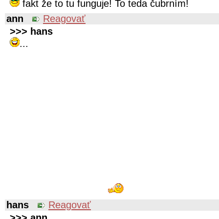
fakt že to tu funguje! To teda
čubrním!
ann
Reagovať
>>> hans
...
hans
Reagovať
>>> ann