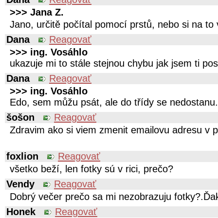
>>> Jana Z.
Jano, určitě počítal pomocí prstů, nebo si na to 
Dana
Reagovať
>>> ing. Vosáhlo
ukazuje mi to stále stejnou chybu jak jsem ti pos
Dana
Reagovať
>>> ing. Vosáhlo
Edo, sem můžu psát, ale do třídy se nedostanu.
šošon
Reagovať
Zdravim ako si viem zmenit emailovu adresu v 
foxlion
Reagovať
všetko beží, len fotky sú v rici, prečo?
Vendy
Reagovať
Dobrý večer prečo sa mi nezobrazuju fotky?.Ď
Honek
Reagovať