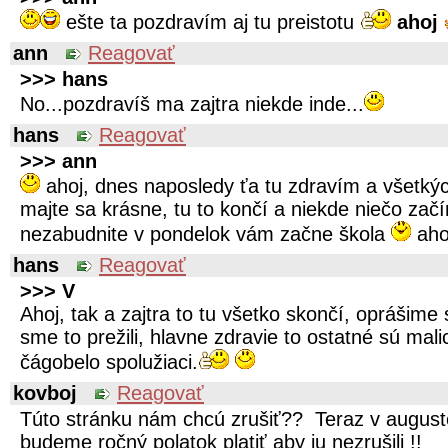
ešte ta pozdravím aj tu preistotu
ahoj
ann
Reagovať
>>> hans
No...pozdravíš ma zajtra niekde inde...
hans
Reagovať
>>> ann
ahoj, dnes naposledy ťa tu zdravím a všetkýc
majte sa krásne, tu to končí a niekde niečo začí
nezabudnite v pondelok vám začne škola
aho
hans
Reagovať
>>> V
Ahoj, tak a zajtra to tu všetko skončí, oprášim
sme to prežili, hlavne zdravie to ostatné sú malic
čágobelo spolužiaci.
kovboj
Reagovať
Túto stránku nám chcú zrušiť?? Teraz v augus
budeme ročný polatok platiť aby ju nezrušili !!