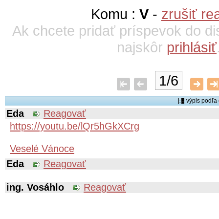
Komu :
V
-
zrušiť re
Ak chcete pridať príspevok do di
najskôr
prihlásiť
1/6
výpis podľ
Eda
Reagovať
https://youtu.be/lQr5hGkXCrg
Veselé Vánoce
Eda
Reagovať
ing. Vosáhlo
Reagovať