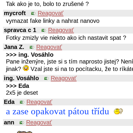
Tak ako je to, bolo to zrušené ?
mycroft
Reagovať
vymazat fake linky a nahrat nanovo
spravca c 1
Reagovať
Fotky zmizly vie niekto ako ich nastavit spat ?
Jana Z.
Reagovať
>>> ing. Vosáhlo
Pane inženýre, jste si s tím naprosto jistej? Ne
jinak?
Vzal jste si na to pocítacku, že to ríká
ing. Vosáhlo
Reagovať
>>> Eda
2x5 je deset
Eda
Reagovať
a zase opakovat pátou třídu
ann
Reagovať