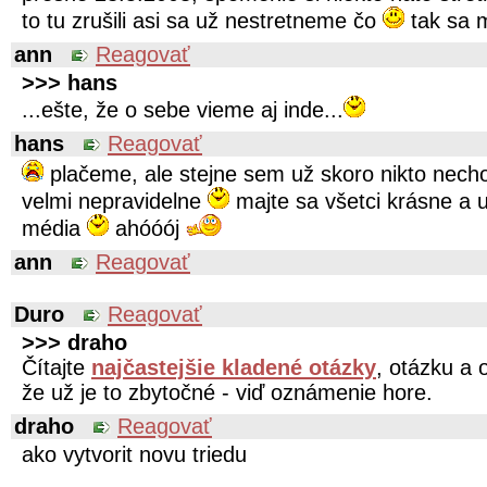
to tu zrušili asi sa už nestretneme čo
tak sa 
ann
Reagovať
>>> hans
...ešte, že o sebe vieme aj inde...
hans
Reagovať
plačeme, ale stejne sem už skoro nikto necho
velmi nepravidelne
majte sa všetci krásne a u
média
ahóóój
ann
Reagovať
Duro
Reagovať
>>> draho
Čítajte
najčastejšie kladené otázky
, otázku a 
že už je to zbytočné - viď oznámenie hore.
draho
Reagovať
ako vytvorit novu triedu