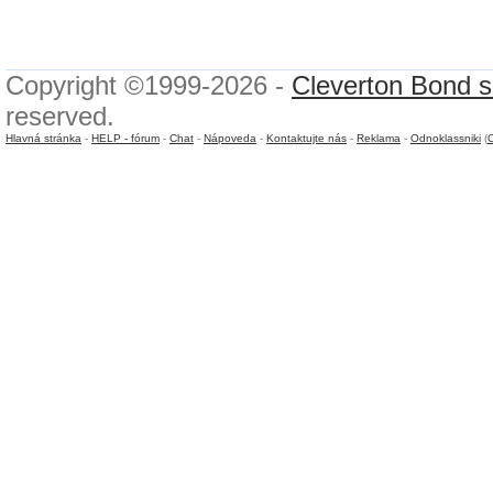
Copyright ©1999-2026 -
Cleverton Bond s.
reserved.
Hlavná stránka
-
HELP - fórum
-
Chat
-
Nápoveda
-
Kontaktujte nás
-
Reklama
-
Odnoklassniki
(