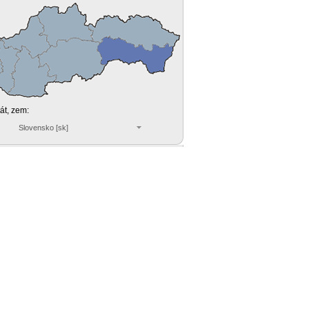
tát, zem:
Slovensko [sk]