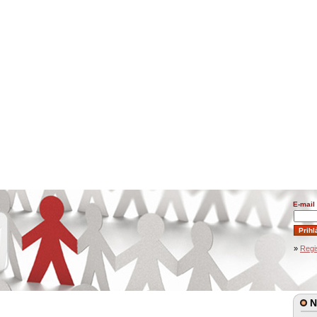
E-mail
»
Regi
N