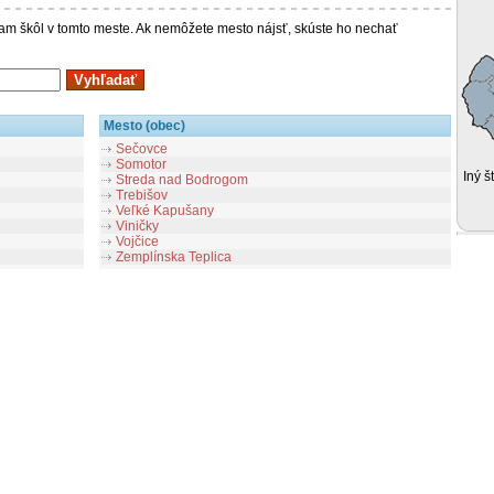
 škôl v tomto meste. Ak nemôžete mesto nájsť, skúste ho nechať
Mesto (obec)
Sečovce
Somotor
Iný š
Streda nad Bodrogom
Trebišov
Veľké Kapušany
Viničky
Vojčice
Zemplínska Teplica