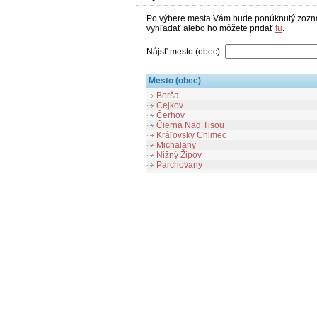
Po výbere mesta Vám bude ponúknutý zoznam
vyhľadať alebo ho môžete pridať
tu
.
Nájsť mesto (obec):
Mesto (obec)
Borša
Cejkov
Čerhov
Čierna Nad Tisou
Kráľovsky Chlmec
Michalany
Nižný Žipov
Parchovany