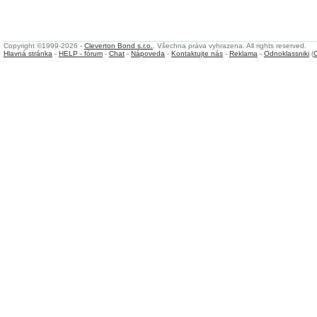
Copyright ©1999-2026 -
Cleverton Bond s.r.o.
. Všechna práva vyhrazena. All rights reserved.
Hlavná stránka
-
HELP - fórum
-
Chat
-
Nápoveda
-
Kontaktujte nás
-
Reklama
-
Odnoklassniki
(