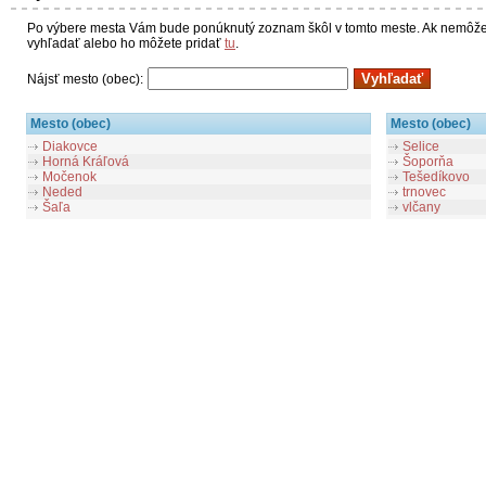
Po výbere mesta Vám bude ponúknutý zoznam škôl v tomto meste. Ak nemôžet
vyhľadať alebo ho môžete pridať
tu
.
Nájsť mesto (obec):
Mesto (obec)
Mesto (obec)
Diakovce
Selice
Horná Kráľová
Šoporňa
Močenok
Tešedíkovo
Neded
trnovec
Šaľa
vlčany