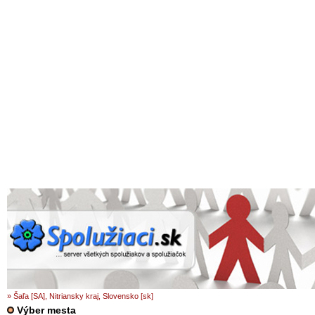
» Šaľa [SA], Nitriansky kraj, Slovensko [sk]
Výber mesta