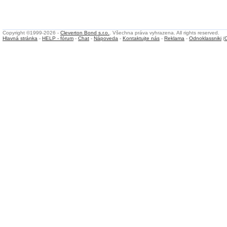
Copyright ©1999-2026 -
Cleverton Bond s.r.o.
. Všechna práva vyhrazena. All rights reserved.
Hlavná stránka
-
HELP - fórum
-
Chat
-
Nápoveda
-
Kontaktujte nás
-
Reklama
-
Odnoklassniki
(