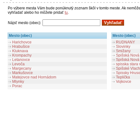
Po výbere mesta Vám bude ponúknutý zoznam škôl v tomto meste. Ak nemôžet
vyhľadať alebo ho môžete pridať
tu
.
Nájsť mesto (obec):
Mesto (obec)
Mesto (obec)
Harichovce
RUDNANY
Hrabušice
Slovinky
Kluknava
Smižany
Krompachy
Spišská Nová
Letanovce
Spišská Nová 
Levoča
spisska stara 
Margecany
Spišské Vlac
Markušovce
Spissky Hrus
Matejovce nad Hornádom
Teplička
Mlynky
Vojkovce
Porac