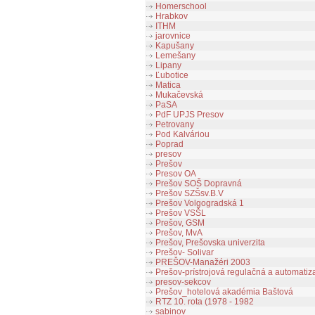
Homerschool
Hrabkov
ITHM
jarovnice
Kapušany
Lemešany
Lipany
Ľubotice
Matica
Mukačevská
PaSA
PdF UPJS Presov
Petrovany
Pod Kalváriou
Poprad
presov
Prešov
Presov OA
Prešov SOŠ Dopravná
Prešov SZŠsv.B.V
Prešov Volgogradská 1
Prešov VSŠL
Prešov, GSM
Prešov, MvA
Prešov, Prešovska univerzita
Prešov- Solivar
PREŠOV-Manažéri 2003
Prešov-prístrojová regulačná a automati
presov-sekcov
Prešov_hotelová akadémia Baštová
RTZ 10. rota (1978 - 1982
sabinov