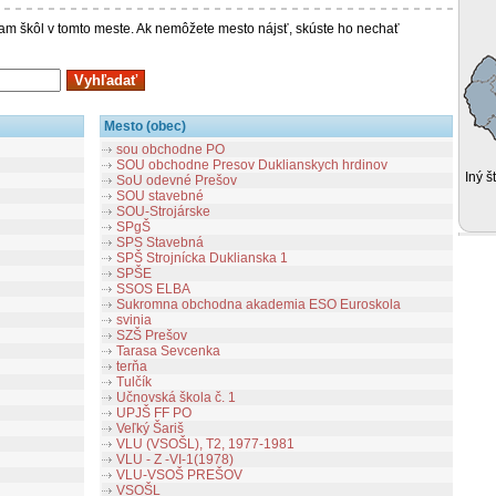
 škôl v tomto meste. Ak nemôžete mesto nájsť, skúste ho nechať
Mesto (obec)
sou obchodne PO
SOU obchodne Presov Duklianskych hrdinov
Iný š
SoU odevné Prešov
SOU stavebné
SOU-Strojárske
SPgŠ
SPS Stavebná
SPŠ Strojnícka Duklianska 1
SPŠE
SSOS ELBA
Sukromna obchodna akademia ESO Euroskola
svinia
SZŠ Prešov
Tarasa Sevcenka
terňa
Tulčík
Učnovská škola č. 1
UPJŠ FF PO
Veľký Šariš
VLU (VSOŠL), T2, 1977-1981
VLU - Z -VI-1(1978)
VLU-VSOŠ PREŠOV
VSOŠL