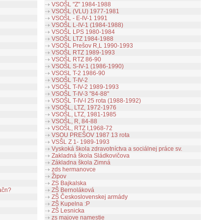
VSOŠL "Z" 1984-1988
VSOŠL (VLU) 1977-1981
VSOŠL - E-IV-1 1991
VSOŠL L-IV-1 (1984-1988)
VSOŠL LPS 1980-1984
VSOŠL LTZ 1984-1988
VSOŠL Prešov R,L 1990-1993
VSOŠL RTZ 1989-1993
VSOŠL RTZ 86-90
VSOŠL S-IV-1 (1986-1990)
VSOSL T-2 1986-90
VSOŠL T-IV-2
VSOŠL T-IV-2 1989-1993
VSOŠL T-IV-3 "84-88"
VSOŠL T-IV-I 25 rota (1988-1992)
VSOŠL, LTZ, 1972-1976
VSOŠL, LTZ, 1981-1985
VSOŠL, R, 84-88
VSOŠL, RTZ I,1968-72
VSOU PREŠOV 1987 13 rota
VSŠL Z 1- 1989-1993
Vyskoká škola zdravotníctva a sociálnej práce sv.
Zakladná škola Sládkovičova
Základna škola Zimná
zds hermanovce
Žipov
ZS Bajkalska
začn?
ZŠ Bernoláková
ZŠ Československej armády
ZŠ Kupelna :P
ZŠ Lesnicka
zs majove namestie