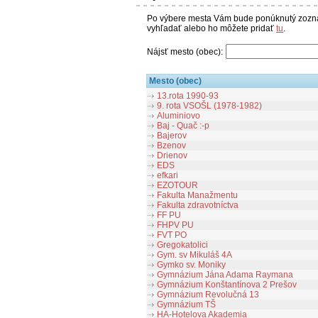
Po výbere mesta Vám bude ponúknutý zoznam
vyhľadať alebo ho môžete pridať
tu
.
Nájsť mesto (obec):
Mesto (obec)
13.rota 1990-93
9. rota VSOŠL (1978-1982)
Aluminiovo
Baj - Quač :-p
Bajerov
Bzenov
Drienov
EDS
efkari
EZOTOUR
Fakulta Manažmentu
Fakulta zdravotníctva
FF PU
FHPV PU
FVT PO
Gregokatolici
Gym. sv Mikuláš 4A
Gymko sv. Moniky
Gymnázium Jána Adama Raymana
Gymnázium Konštantínova 2 Prešov
Gymnázium Revolučná 13
Gymnázium TŠ
HA-Hotelova Akademia