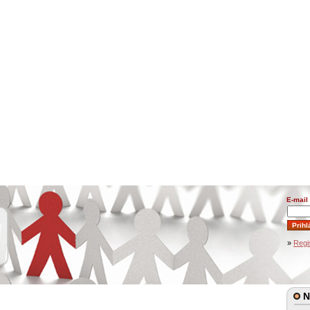
E-mail
»
Regi
N