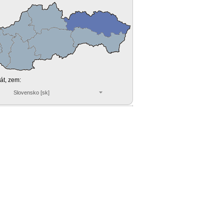
tát, zem:
Slovensko [sk]