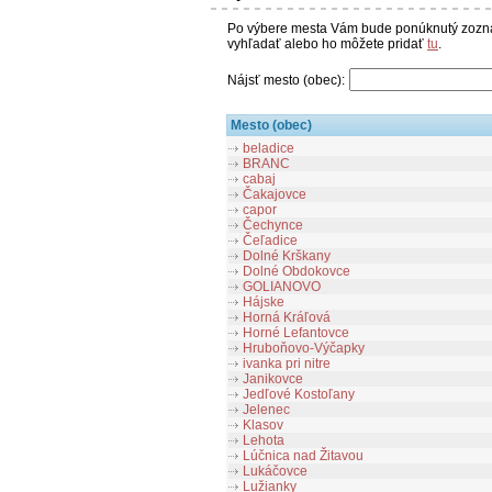
Po výbere mesta Vám bude ponúknutý zoznam
vyhľadať alebo ho môžete pridať
tu
.
Nájsť mesto (obec):
Mesto (obec)
beladice
BRANC
cabaj
Čakajovce
capor
Čechynce
Čeľadice
Dolné Krškany
Dolné Obdokovce
GOLIANOVO
Hájske
Horná Kráľová
Horné Lefantovce
Hruboňovo-Výčapky
ivanka pri nitre
Janikovce
Jedľové Kostoľany
Jelenec
Klasov
Lehota
Lúčnica nad Žitavou
Lukáčovce
Lužianky