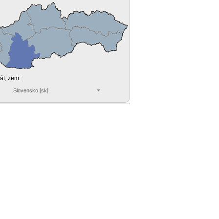
tát, zem:
Slovensko [sk]