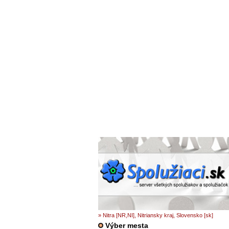
» Nitra [NR,NI], Nitriansky kraj, Slovensko [sk]
Výber mesta