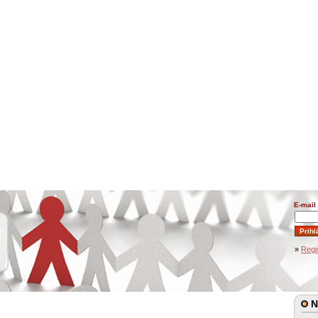
E-mail
»
Regi
N