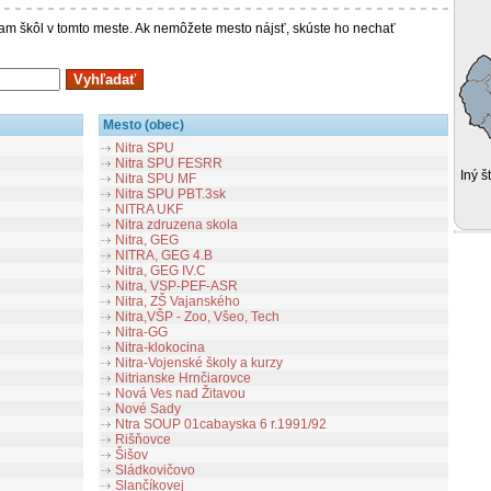
 škôl v tomto meste. Ak nemôžete mesto nájsť, skúste ho nechať
Mesto (obec)
Nitra SPU
Nitra SPU FESRR
Iný š
Nitra SPU MF
Nitra SPU PBT.3sk
NITRA UKF
Nitra zdruzena skola
Nitra, GEG
NITRA, GEG 4.B
Nitra, GEG IV.C
Nitra, VSP-PEF-ASR
Nitra, ZŠ Vajanského
Nitra,VŠP - Zoo, Všeo, Tech
Nitra-GG
Nitra-klokocina
Nitra-Vojenské školy a kurzy
Nitrianske Hrnčiarovce
Nová Ves nad Žitavou
Nové Sady
Ntra SOUP 01cabayska 6 r.1991/92
Rišňovce
Šišov
Sládkovičovo
Slančíkovej