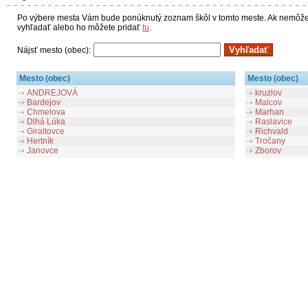
Po výbere mesta Vám bude ponúknutý zoznam škôl v tomto meste. Ak nemôžet
vyhľadať alebo ho môžete pridať
tu
.
Nájsť mesto (obec):
Mesto (obec)
Mesto (obec)
ANDREJOVÁ
kruzlov
Bardejov
Malcov
Chmelova
Marhan
Dlhá Lúka
Raslavice
Giraltovce
Richvald
Hertník
Tročany
Janovce
Zborov