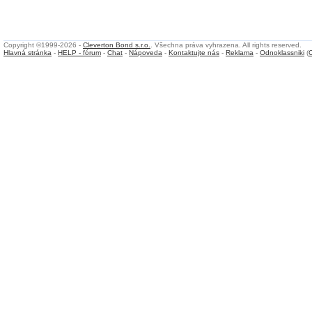
Copyright ©1999-2026 -
Cleverton Bond s.r.o.
. Všechna práva vyhrazena. All rights reserved.
Hlavná stránka
-
HELP - fórum
-
Chat
-
Nápoveda
-
Kontaktujte nás
-
Reklama
-
Odnoklassniki
(