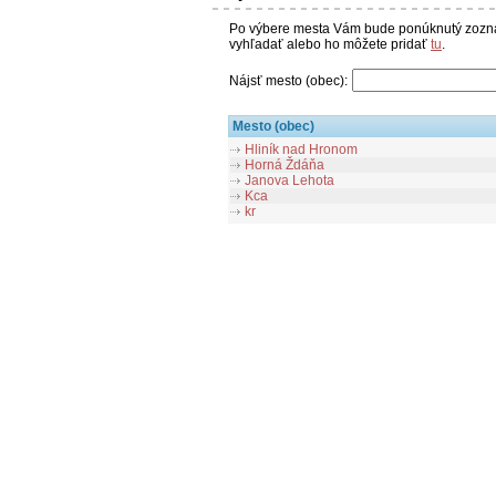
Po výbere mesta Vám bude ponúknutý zoznam
vyhľadať alebo ho môžete pridať
tu
.
Nájsť mesto (obec):
Mesto (obec)
Hliník nad Hronom
Horná Ždáňa
Janova Lehota
Kca
kr