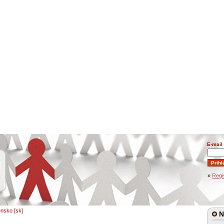
E-mail
»
Regi
ensko [sk]
N