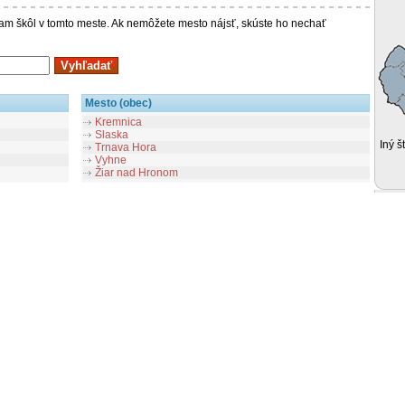
 škôl v tomto meste. Ak nemôžete mesto nájsť, skúste ho nechať
Mesto (obec)
Kremnica
Slaska
Iný š
Trnava Hora
Vyhne
Žiar nad Hronom