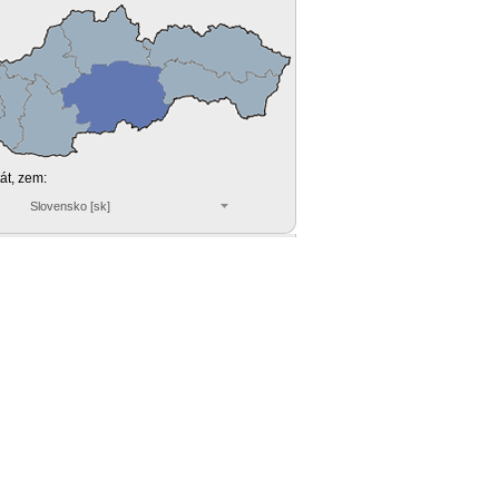
tát, zem:
Slovensko [sk]