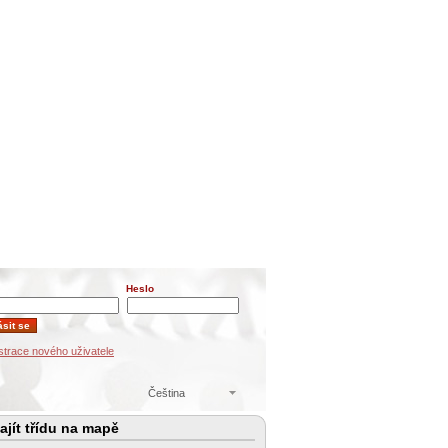
Heslo
strace nového uživatele
Čeština
jít třídu na mapě