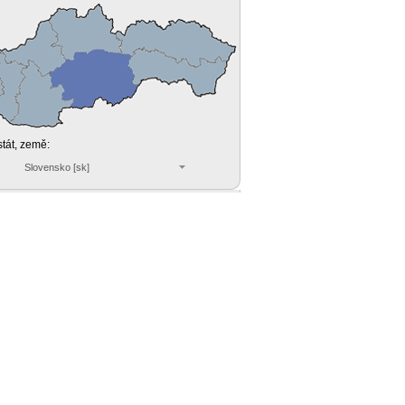
stát, země:
Slovensko [sk]