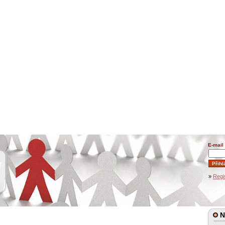
E-mail
»
Regi
Na