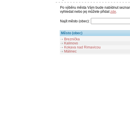
Po výběru města Vám bude nabídnut seznam 
vyhledat nebo jej můžete přidat
zde
.
Najít město (obec):
Město (obec)
Breznička
Kalinovo
Kokava nad Rimavicou
Málinec