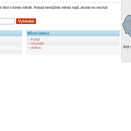
škol v tomto městě. Pokud nemůžete město najít, zkuste ho nechat
Město (obec)
Poltár
Uhorské
Jiný 
utekac