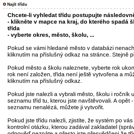
Najít třídu
Chcete-li vyhledat třídu postupujte následovn
- klikněte v mapce na kraj, do kterého spadá šk
třída
- vyberte okres, město, školu, ...
Pokud se vámi hledané město v databázi nenacház
kliknutím na příslušný odkaz na stránce. Stejně při
Pokud město a školu naleznete, vyberte rok uko
rok není založen, třída není ještě vytvořena a může
kliknutím na příslušný odkaz.
Pokud jste nalezli a vybrali město, školu i ročník
seznamu tříd tu, kterou jste navštěvovali. A opět -
seznamu nenalézá, můžete ji vytvořit.
Pokud jste třídu nalezli, zjistíte, že systém po 
kontrolní otázku, kterou zadával zakladatel (sprá
odpověď neznáte a přesto jste přesvědčeni že tří