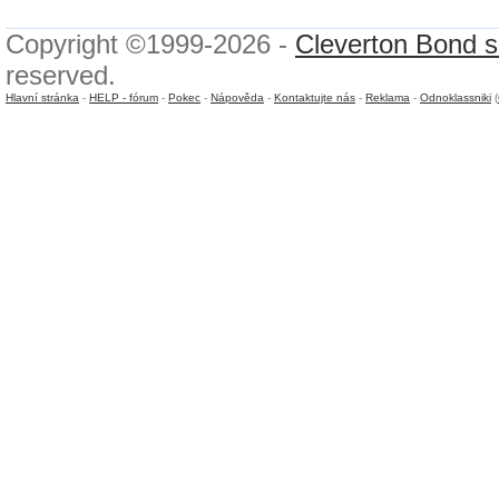
Copyright ©1999-2026 -
Cleverton Bond s.
reserved.
Hlavní stránka
-
HELP - fórum
-
Pokec
-
Nápověda
-
Kontaktujte nás
-
Reklama
-
Odnoklassniki
(