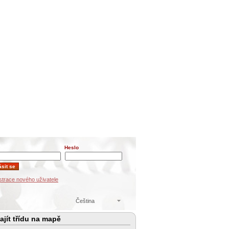
Heslo
strace nového uživatele
Čeština
jít třídu na mapě