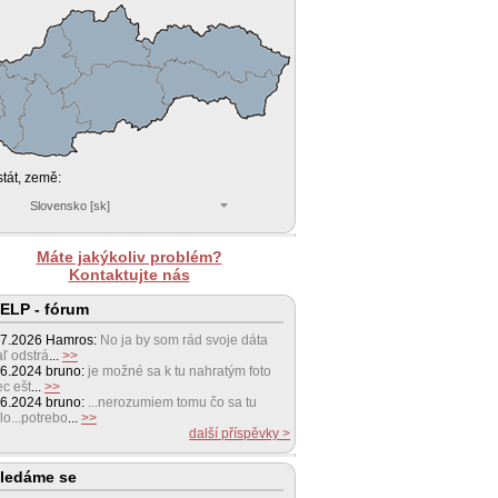
stát, země:
Slovensko [sk]
Máte jakýkoliv problém?
Kontaktujte nás
ELP - fórum
07.2026
Hamros:
No ja by som rád svoje dáta
aľ odstrá
...
>>
06.2024
bruno:
je možné sa k tu nahratým foto
c ešt
...
>>
06.2024
bruno:
...nerozumiem tomu čo sa tu
lo...potrebo
...
>>
další příspěvky >
ledáme se