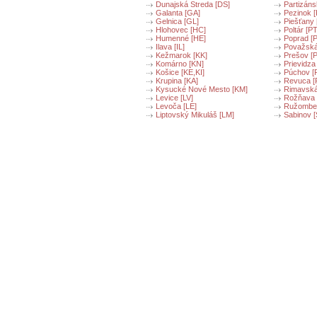
Dunajská Streda [DS]
Partizáns
Galanta [GA]
Pezinok [
Gelnica [GL]
Piešťany 
Hlohovec [HC]
Poltár [PT
Humenné [HE]
Poprad [
Ilava [IL]
Považská
Kežmarok [KK]
Prešov [
Komárno [KN]
Prievidza
Košice [KE,KI]
Púchov [
Krupina [KA]
Revuca [
Kysucké Nové Mesto [KM]
Rimavská
Levice [LV]
Rožňava 
Levoča [LE]
Ružomber
Liptovský Mikuláš [LM]
Sabinov [