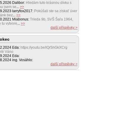
05.2026
Dalibor:
Hledám tuto krásnou dívku s
ou jsem se
...
>>
09.2023
larryfox2017:
Pokúšali ste sa získať úver
bánk bez
...
>>
10.2021
Miabonus:
Trieda 9b, SVŠ Šaľa 1964,
 tu vytvore
...
>>
další příspěvky >
okec
12.2024
Eda:
https://youtu.be/lQr5hGkXCrg
elé Váno
09.2024
Eda:
08.2024
ing. Vosáhlo:
další příspěvky >