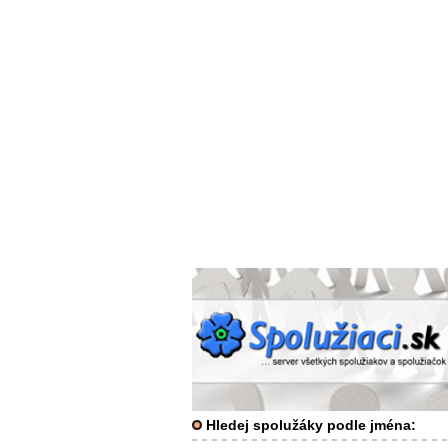
Hledej spolužáky podle jména: