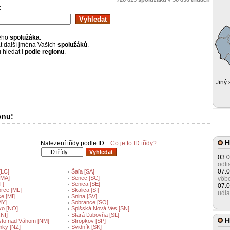
:
šeho
spolužáka
.
 další jména Vašich
spolužáků
.
 hledat i
podle regionu
.
Jiný 
onu:
H
Nalezení třídy podle ID:
Co je to ID třídy?
03.
odti
07.
[LC]
Šaľa [SA]
[MA]
Senec [SC]
vôbe
T]
Senica [SE]
07.
orce [ML]
Skalica [SI]
udia
e [MI]
Snina [SV]
MY]
Sobrance [SO]
o [NO]
Spišská Nová Ves [SN]
,NI]
Stará Ľubovňa [SL]
H
to nad Váhom [NM]
Stropkov [SP]
ky [NZ]
Svidník [SK]