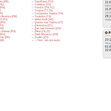
ke [PE]
Topoľčany [TO]
21.
PK]
Trebišov [TV]
kter
[PN]
Trenčín [TN,TC]
21.
]
Trnava [TT,TA]
od 
PP]
Turčianske Teplice [TR]
29.
 Bystrica [PB]
Tvrdošín [TS]
PO,PV]
Veľký Krtíš [VK]
máte
 [PD]
Vranov nad Topľou [VT]
PU]
Žarnovica [ZC]
RA]
Žiar nad Hronom [ZH]
 Sobota [RS]
Žilina [ZA,ZI]
P
[RV]
Zlaté Moravce [ZM]
ok [RK]
Zvolen [ZV]
23.
SB]
~~Test - len pre testy
Ves
01.
22.