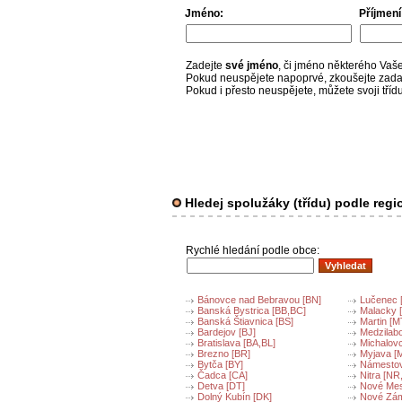
Jméno:
Příjmení
Zadejte
své jméno
, či jméno některého Va
Pokud neuspějete napoprvé, zkoušejte zadat
Pokud i přesto neuspějete, můžete svoji třídu
Hledej spolužáky (třídu) podle regi
Rychlé hledání podle obce:
Bánovce nad Bebravou [BN]
Lučenec 
Banská Bystrica [BB,BC]
Malacky 
Banská Štiavnica [BS]
Martin [M
Bardejov [BJ]
Medzilab
Bratislava [BA,BL]
Michalovc
Brezno [BR]
Myjava [
Bytča [BY]
Námestov
Čadca [CA]
Nitra [NR
Detva [DT]
Nové Mes
Dolný Kubín [DK]
Nové Zám