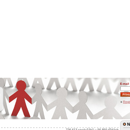
E-mail
»
Regi
Na
726 613
spolužáků
v
56 850
třídách